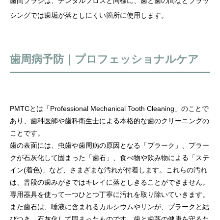
歯間ブラシは、デンタルフロスと同様に、歯と歯の間などブラッ
シングでは歯垢が落としにくい箇所に使用します。
歯周病予防｜プロフェッショナルケア
PMTCとは「Professional Mechanical Tooth Cleaning」のことで
あり、歯科医師や歯科衛生士による本格的な歯のクリーニングの
ことです。
歯の表面には、虫歯や歯周病の原因となる「プラーク」、プラー
クが石灰化して固まった「歯石」、食べ物や飲み物による「ステ
イン(着色)」など、さまざまな汚れが付着します。これらの汚れ
は、普段の歯みがきではキレイに落としきることができません。
専用器具を使って一つひとつ丁寧に汚れを取り除いていきます。
また歯石は、唾液に含まれるカルシウムやリンが、プラークと結
びつき、石灰化して固まったものです。歯と歯茎の健康を守るた