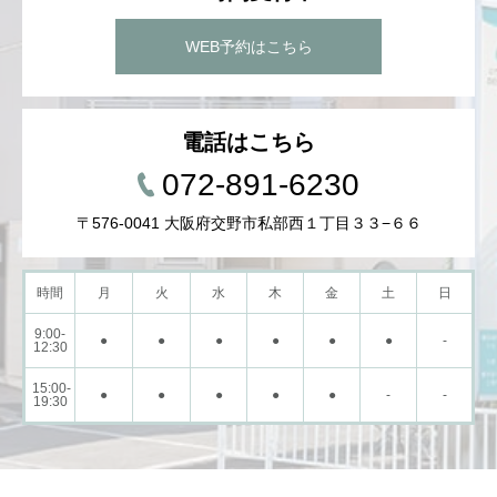
WEB予約はこちら
電話はこちら
072-891-6230
〒576-0041 大阪府交野市私部西１丁目３３−６６
時間
月
火
水
木
金
土
日
9:00-
●
●
●
●
●
●
-
12:30
15:00-
●
●
●
●
●
-
-
19:30